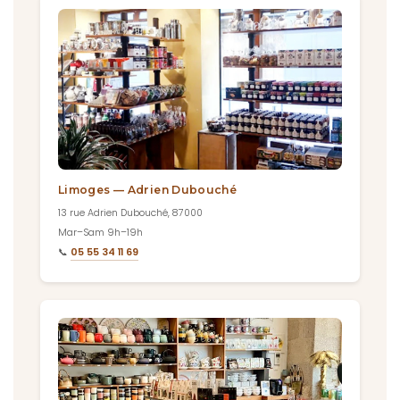
Limoges — Adrien Dubouché
13 rue Adrien Dubouché, 87000
Mar–Sam 9h–19h
📞
05 55 34 11 69