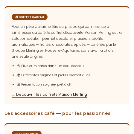
🎁 COFFRET CADEAU
Pour un père qui aime être surpris ou qui commence à
s'intéresser au café, le coffret découverte Maison Merling est la
solution idéale. Il permet d'explorer plusieurs profils
aromatiques — fruités, chocolatés, épicés — torréfiés par le
Groupe Merling en Nouvelle-Aquitaine, sans avoir à choisir
une seule origine.
🎯 Plusieurs cafés dans un seul cadeau
🌍 Différentes origines et profils aromatiques
🎀 Présentation soignée, prêt à offrir
→ Découvrir les coffrets Maison Merling
Les accessoires café — pour les passionnés
⚙️ ACCESSOIRES