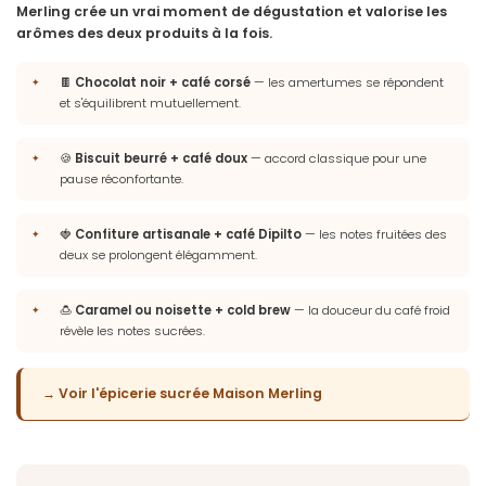
Merling crée un vrai moment de dégustation et valorise les
arômes des deux produits à la fois.
🍫
Chocolat noir + café corsé
— les amertumes se répondent
et s'équilibrent mutuellement.
🍪
Biscuit beurré + café doux
— accord classique pour une
pause réconfortante.
🍓
Confiture artisanale + café Dipilto
— les notes fruitées des
deux se prolongent élégamment.
🍮
Caramel ou noisette + cold brew
— la douceur du café froid
révèle les notes sucrées.
→ Voir l'épicerie sucrée Maison Merling