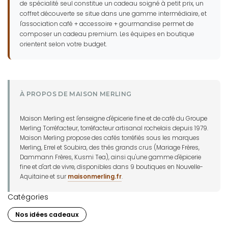
de spécialité seul constitue un cadeau soigné à petit prix, un
coffret découverte se situe dans une gamme intermédiaire, et
l'association café + accessoire + gourmandise permet de
composer un cadeau premium. Les équipes en boutique
orientent selon votre budget.
À PROPOS DE MAISON MERLING
Maison Merling est l'enseigne d'épicerie fine et de café du Groupe
Merling Torréfacteur, torréfacteur artisanal rochelais depuis 1979.
Maison Merling propose des cafés torréfiés sous les marques
Merling, Errel et Soubira, des thés grands crus (Mariage Frères,
Dammann Frères, Kusmi Tea), ainsi qu'une gamme d'épicerie
fine et d'art de vivre, disponibles dans 9 boutiques en Nouvelle-
Aquitaine et sur
maisonmerling.fr
.
Catégories
Nos idées cadeaux