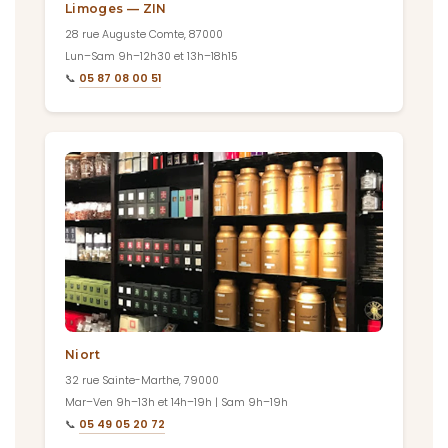
Limoges — ZIN
28 rue Auguste Comte, 87000
Lun–Sam 9h–12h30 et 13h–18h15
📞
05 87 08 00 51
Niort
32 rue Sainte-Marthe, 79000
Mar–Ven 9h–13h et 14h–19h | Sam 9h–19h
📞
05 49 05 20 72