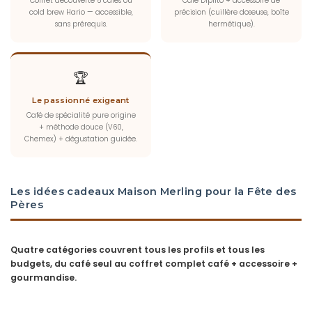
Coffret découverte 5 cafés ou
Café Dipilto + accessoire de
cold brew Hario — accessible,
précision (cuillère doseuse, boîte
sans prérequis.
hermétique).
🏆
Le passionné exigeant
Café de spécialité pure origine
+ méthode douce (V60,
Chemex) + dégustation guidée.
Les idées cadeaux Maison Merling pour la Fête des
Pères
Quatre catégories couvrent tous les profils et tous les
budgets, du café seul au coffret complet café + accessoire +
gourmandise.