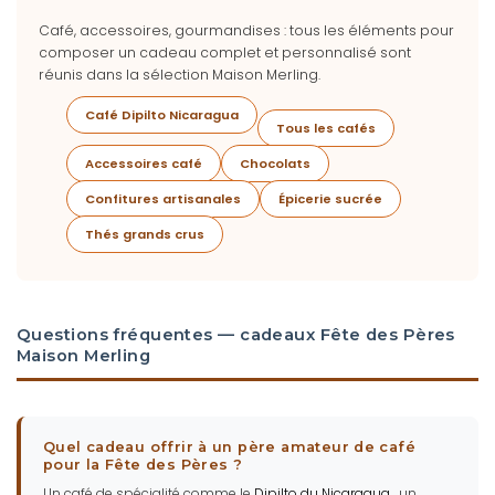
Café, accessoires, gourmandises : tous les éléments pour
composer un cadeau complet et personnalisé sont
réunis dans la sélection Maison Merling.
Café Dipilto Nicaragua
Tous les cafés
Accessoires café
Chocolats
Confitures artisanales
Épicerie sucrée
Thés grands crus
Questions fréquentes — cadeaux Fête des Pères
Maison Merling
Quel cadeau offrir à un père amateur de café
pour la Fête des Pères ?
Un café de spécialité comme le
Dipilto du Nicaragua
, un