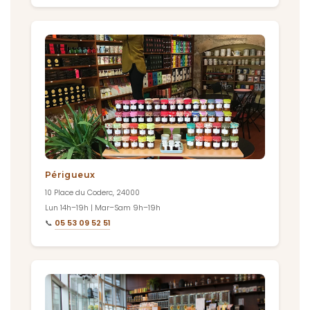
Périgueux
10 Place du Coderc, 24000
Lun 14h–19h | Mar–Sam 9h–19h
📞
05 53 09 52 51