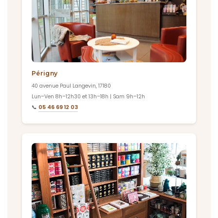
Périgny
40 avenue Paul Langevin, 17180
Lun–Ven 8h–12h30 et 13h–18h | Sam 9h–12h
📞
05 46 69 12 03