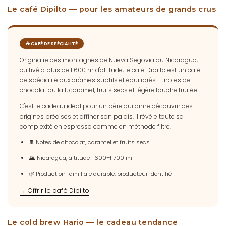
Le café Dipilto — pour les amateurs de grands crus
☕ CAFÉ DE SPÉCIALITÉ
Originaire des montagnes de Nueva Segovia au Nicaragua,
cultivé à plus de 1 600 m d'altitude, le café Dipilto est un café
de spécialité aux arômes subtils et équilibrés — notes de
chocolat au lait, caramel, fruits secs et légère touche fruitée.
C'est le cadeau idéal pour un père qui aime découvrir des
origines précises et affiner son palais. Il révèle toute sa
complexité en espresso comme en méthode filtre.
🍫 Notes de chocolat, caramel et fruits secs
🏔️ Nicaragua, altitude 1 600–1 700 m
🌿 Production familiale durable, producteur identifié
→ Offrir le café Dipilto
Le cold brew Hario — le cadeau tendance