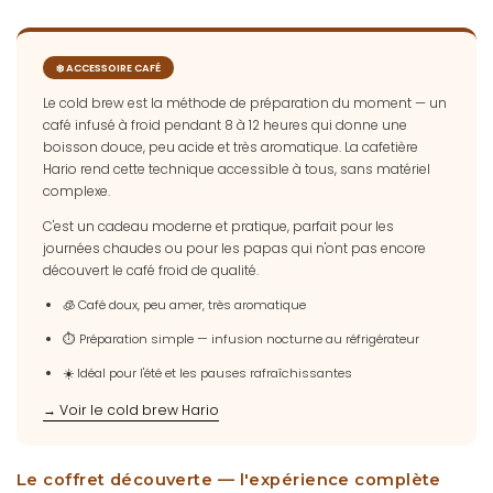
❄️ ACCESSOIRE CAFÉ
Le cold brew est la méthode de préparation du moment — un
café infusé à froid pendant 8 à 12 heures qui donne une
boisson douce, peu acide et très aromatique. La cafetière
Hario rend cette technique accessible à tous, sans matériel
complexe.
C'est un cadeau moderne et pratique, parfait pour les
journées chaudes ou pour les papas qui n'ont pas encore
découvert le café froid de qualité.
🧊 Café doux, peu amer, très aromatique
⏱️ Préparation simple — infusion nocturne au réfrigérateur
☀️ Idéal pour l'été et les pauses rafraîchissantes
→ Voir le cold brew Hario
Le coffret découverte — l'expérience complète