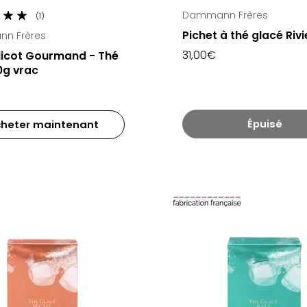
Dammann Frères
(1)
Pichet à thé glacé Rivi
n Frères
31,00€
icot Gourmand - Thé
0g vrac
Épuisé
heter maintenant