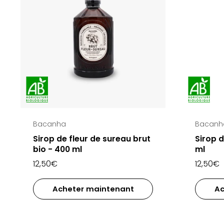
Bacanha
Bacanh
Sirop de fleur de sureau brut
Sirop d
bio - 400 ml
ml
12,50€
12,50€
Acheter maintenant
Ac