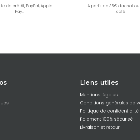
te de crédit, PayPal, Apple
A partir de 35€ d'achat ou
Pay...
café
os
Liens utiles
Mentions légales
ques
Conditions générales de v
Politique de confidentialité
Paiement 100% sécurisé
Livraison et retour