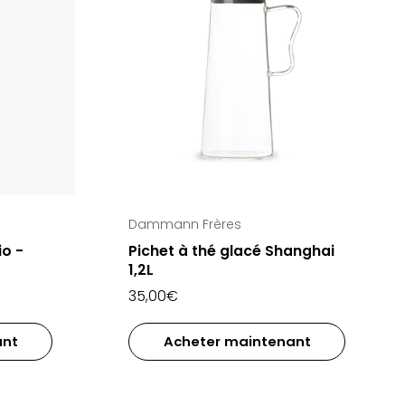
Dammann Frères
io -
Pichet à thé glacé Shanghai
1,2L
35,00€
ant
Acheter maintenant