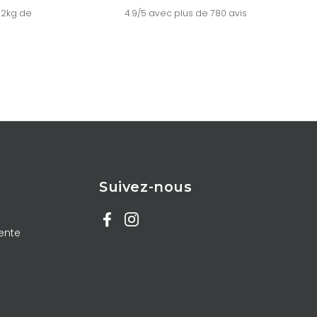
 2kg de
4.9/5 avec plus de 780 avis
Suivez-nous
Facebook
Instagram
ente
Fermer
Abonnez-vous à
notre newsletter
Recevez
-15% en offre de bienvenue
ainsi
qu' une newsletter mensuelle contenant nos