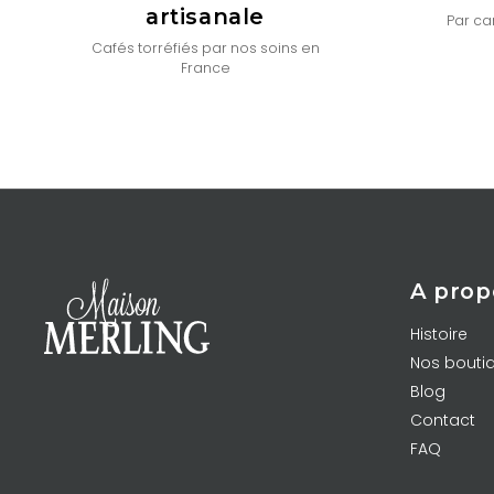
artisanale
Par car
Cafés torréfiés par nos soins en
France
A prop
Histoire
Nos bouti
Blog
Contact
FAQ