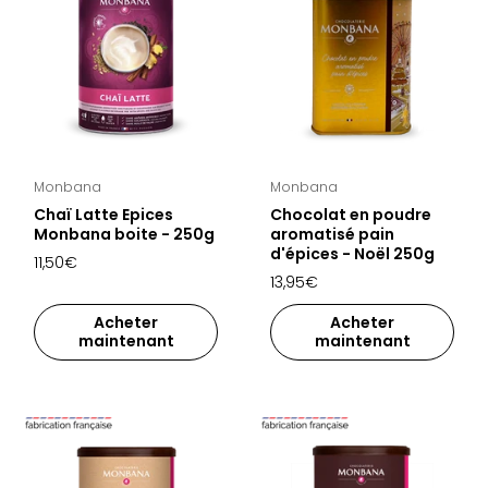
Monbana
Monbana
Chaï Latte Epices
Chocolat en poudre
Monbana boite - 250g
aromatisé pain
d'épices - Noël 250g
11,50€
13,95€
Acheter
Acheter
maintenant
maintenant