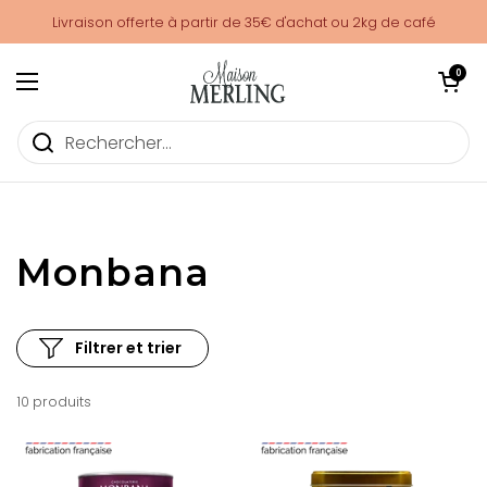
Passer au contenu
Livraison offerte à partir de 35€ d'achat ou 2kg de café
Ouvrir le pani
0
Ouvrir le menu
Monbana – Maison Merling
Monbana
Filtrer et trier
10 produits