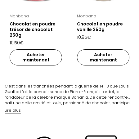
Monbana
Monbana
Chocolat en poudre
Chocolat en poudre
trésor de chocolat
vanille 250g
250g
10,95€
10,50€
Acheter
Acheter
maintenant
maintenant
C’est dans les tranchées pendant la guerre de 14-18 que Louis
Guattari fait la connaissance de Pierre-François Lardet, le
fondateur de la célèbre marque Banania. De cette rencontre
naît une belle amitié et Louis, passionné de chocolat, participe
quelques années à l’aventure Banania. En 1934, il décide d’écrire
Lire plus
sa propre histoire et crée une manufacture de cacao à
Courbevoie. En hommage à son ami Pierre-François, il la
nomme Monbana, en référence à « Mon Banania ». Il faut
attendre le milieu des années 80 pour que le succès arrive
grâce notamment au fameux petit carré de chocolat, véritable