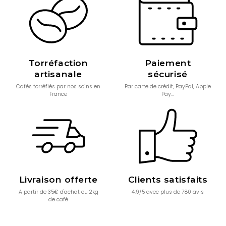
incontournable avec le café ! Aujourd’hui, Monbana propose
toute une gamme de produits toujours plus créatifs et avant-
gardistes : crousti-neiges, amandes enrobées, poudres
aromatisées, boissons frappées, milk-shakes prêts à l’emploi,
chocolats pétillants...
Torréfaction
Paiement
artisanale
sécurisé
Cafés torréfiés par nos soins en
Par carte de crédit, PayPal, Apple
France
Pay...
Livraison offerte
Clients satisfaits
A partir de 35€ d'achat ou 2kg
4.9/5 avec plus de 780 avis
de café