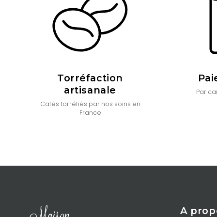
Torréfaction
Pai
artisanale
Par car
Cafés torréfiés par nos soins en
France
A prop