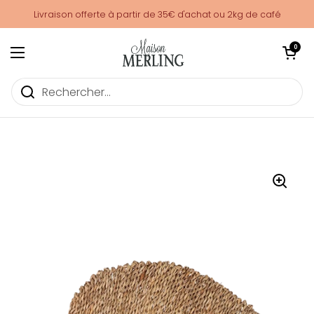
Passer au contenu
Livraison offerte à partir de 35€ d'achat ou 2kg de café
Ouvrir le pani
0
Ouvrir le menu
Set de table feuille - Bloo