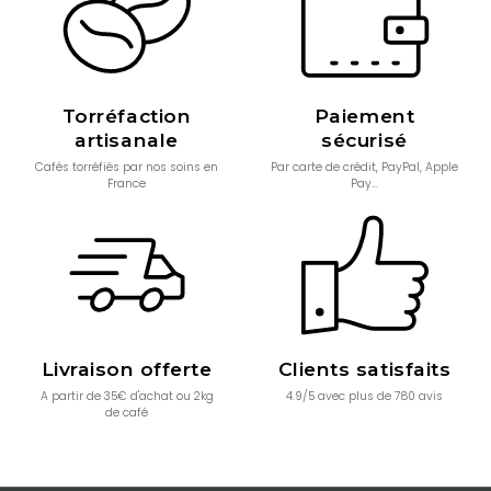
Torréfaction
Paiement
artisanale
sécurisé
Cafés torréfiés par nos soins en
Par carte de crédit, PayPal, Apple
France
Pay...
Livraison offerte
Clients satisfaits
A partir de 35€ d'achat ou 2kg
4.9/5 avec plus de 780 avis
de café