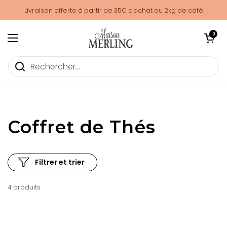
Passer au contenu
Livraison offerte à partir de 35€ d'achat ou 2kg de café
Ouvrir le pani
0
Ouvrir le menu
Coffret de Thés | Maison M
Coffret de Thés
Filtrer et trier
4 produits